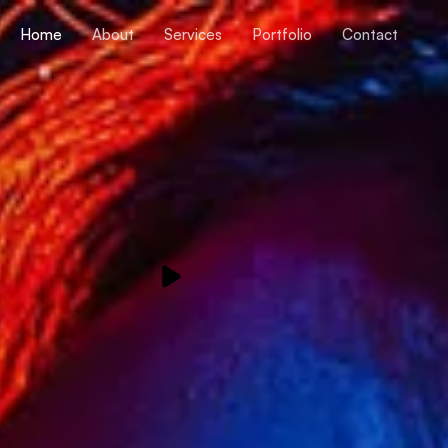
Home
About
Services
Portfolio
Contact