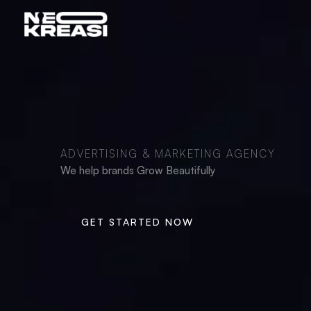
Skip
to
content
ADVERTISING & MARKETING AGENCY
We help brands Grow Beautifully
GET STARTED NOW