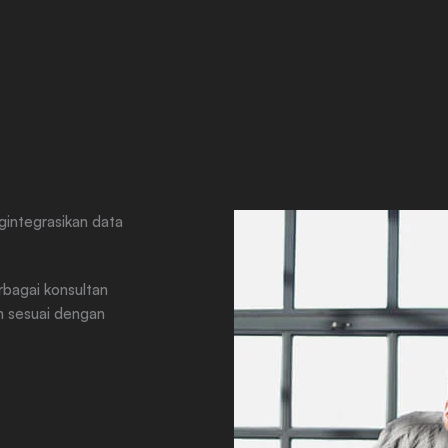
gintegrasikan data
rbagai konsultan
ah sesuai dengan