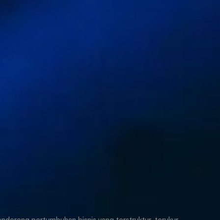
ndorong pertumbuhan bisnis yang terstruktur, terukur,